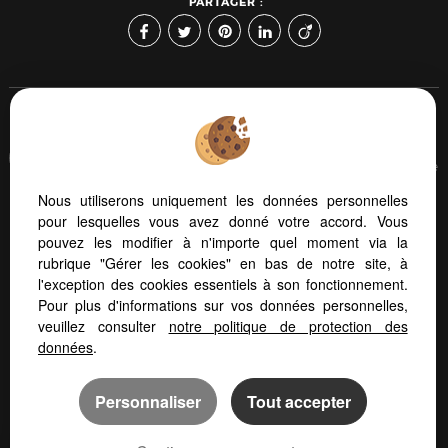
PARTAGER :
Afin de vous offrir un confort de lecture permanent, depuis
votre PC, votre tablette ou votre smartphone, notre site s'adapte
automatiquement aux différents types d'écrans
Nous utiliserons uniquement les données personnelles
pour lesquelles vous avez donné votre accord. Vous
pouvez les modifier à n'importe quel moment via la
Logiciel immo
Création site immobilier
rubrique "Gérer les cookies" en bas de notre site, à
Référencement immobilier
l'exception des cookies essentiels à son fonctionnement.
Pour plus d'informations sur vos données personnelles,
veuillez consulter
notre politique de protection des
données
.
Personnaliser
Tout accepter