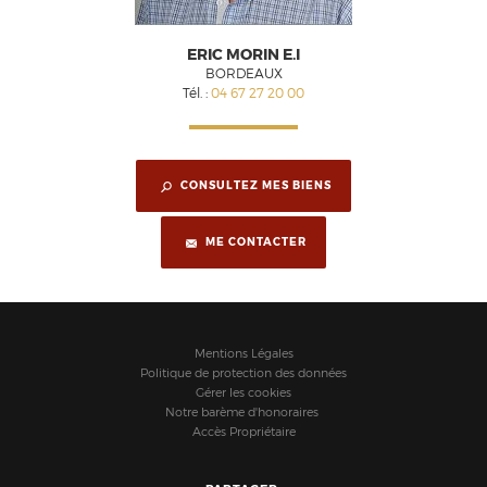
ERIC MORIN E.I
BORDEAUX
Tél. :
04 67 27 20 00
CONSULTEZ MES BIENS
ME CONTACTER
Mentions Légales
Politique de protection des données
Gérer les cookies
Notre barème d'honoraires
Accès Propriétaire